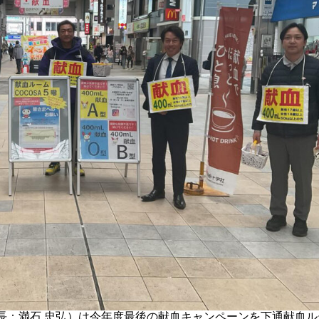
長：満石 忠弘）は今年度最後の献血キャンペーンを下通献血ル