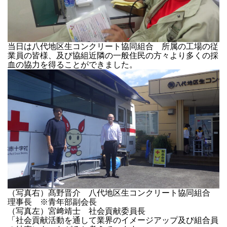
当日は八代地区生コンクリート協同組合 所属の工場の従
業員の皆様、及び協組近隣の一般住民の方々より多くの採
血の協力を得ることができました。
（写真右）髙野晋介 八代地区生コンクリート協同組合
理事長 ※青年部副会長
（写真左）宮﨑靖士 社会貢献委員長
「社会貢献活動を通して業界のイメージアップ及び組合員