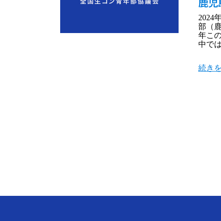
鹿児
202
部（
年こ
中で
続きを