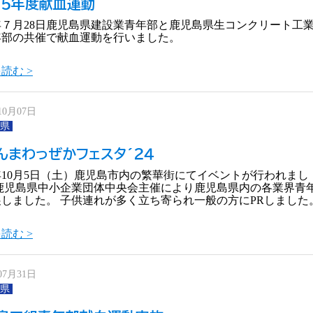
25年度献血運動
5年７月28日鹿児島県建設業青年部と鹿児島県生コンクリート工
年部の共催で献血運動を行いました。
読む >
10月07日
県
んまわっぜかフェスタ´２４
4年10月5日（土）鹿児島市内の繁華街にてイベントが行われまし
 鹿児島県中小企業団体中央会主催により鹿児島県内の各業界青
しました。 子供連れが多く立ち寄られ一般の方にPRしました
読む >
07月31日
県