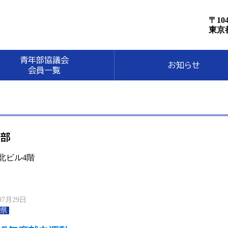
〒104
東京
青年部協議会
お知らせ
会員一覧
年部
川北ビル4階
07月29日
県