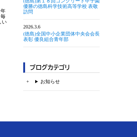
(徳島)第１８回コンクリート甲子園
優勝の徳島科学技術高等学校 表敬
青年
訪問
。毎
しい
2026.3.6
(徳島)全国中小企業団体中央会会長
表彰 優良組合青年部
ブログカテゴリ
お知らせ