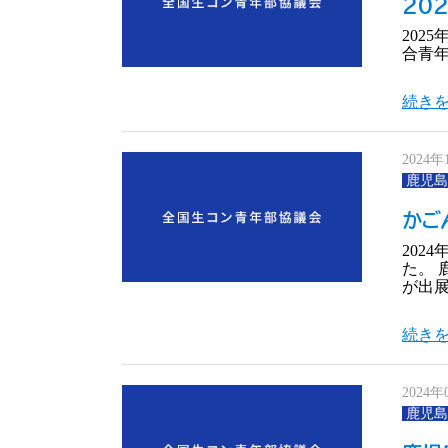
20
202
合青
続きを
2024年
鹿児島
かご
202
た。
が出展
続きを
2024年
鹿児島