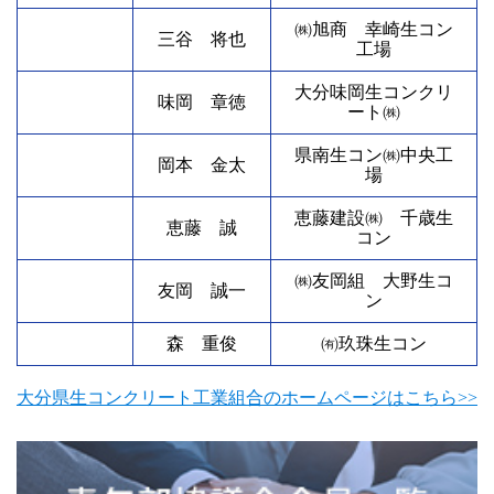
㈱旭商 幸崎生コン
三谷 将也
工場
大分味岡生コンクリ
味岡 章徳
ート㈱
県南生コン㈱中央工
岡本 金太
場
恵藤建設㈱ 千歳生
恵藤 誠
コン
㈱友岡組 大野生コ
友岡 誠一
ン
森 重俊
㈲玖珠生コン
大分県生コンクリート工業組合のホームページはこちら>>