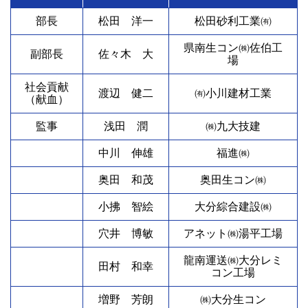
部長
松田 洋一
松田砂利工業㈲
県南生コン㈱佐伯工
副部長
佐々木 大
場
社会貢献
渡辺 健二
㈲小川建材工業
（献血）
監事
浅田 潤
㈱九大技建
中川 伸雄
福進㈱
奥田 和茂
奥田生コン㈱
小拂 智絵
大分綜合建設㈱
穴井 博敏
アネット㈱湯平工場
龍南運送㈱大分レミ
田村 和幸
コン工場
増野 芳朗
㈱大分生コン