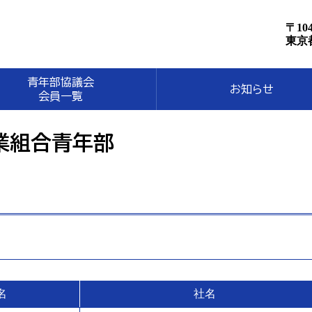
〒104
東京
青年部協議会
お知らせ
会員一覧
業組合青年部
名
社名