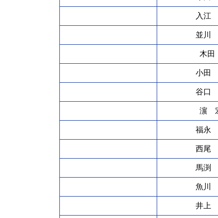
入江
並川
木田
小田
谷口
濵 
福永
西尾
馬渕
魚川
井上