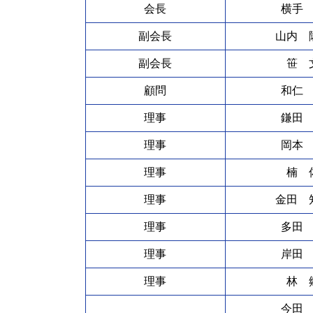
会長
横手
副会長
山内 
副会長
笹 
顧問
和仁
理事
鎌田
理事
岡本
理事
楠 
理事
金田 
理事
多田
理事
岸田
理事
林 
今田