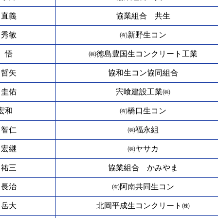
 直義
協業組合 共生
 秀敏
㈲新野生コン
 悟
㈱徳島豊国生コンクリート工業
 哲矢
協和生コン協同組合
 圭佑
宍喰建設工業㈱
宏和
㈲橋口生コン
 智仁
㈱福永組
 宏継
㈱ヤサカ
 祐三
協業組合 かみやま
 長治
㈲阿南共同生コン
 岳大
北岡平成生コンクリート㈱