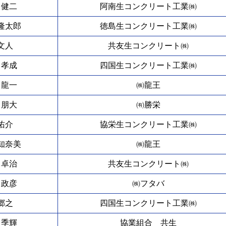
 健二
阿南生コンクリート工業㈱
隆太郎
徳島生コンクリート工業㈱
文人
共友生コンクリート㈱
 孝成
四国生コンクリート工業㈱
 龍一
㈱龍王
 朋大
㈲勝栄
佑介
協栄生コンクリート工業㈱
知奈美
㈱龍王
 卓治
共友生コンクリート㈱
 政彦
㈱フタバ
郷之
四国生コンクリート工業㈱
 季輝
協業組合 共生